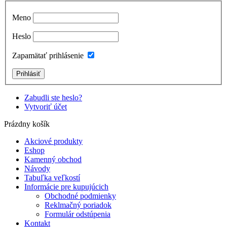
Meno
Heslo
Zapamätať prihlásenie
Zabudli ste heslo?
Vytvoriť účet
Prázdny košík
Akciové produkty
Eshop
Kamenný obchod
Návody
Tabuľka veľkostí
Informácie pre kupujúcich
Obchodné podmienky
Reklmačný poriadok
Formulár odstúpenia
Kontakt