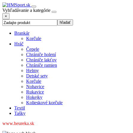
Vyhľadávanie a kategórie
×
Brankár
Korčule
Hráč
Čepele
Chrániče holení
Chrániče lakťov
Chrániče ramien
Helmy
Detské sety
Korčule
Nohavice
Rukavice
Hokejky
Kolieskové korčule
Textil
Tašky
www.heureka.sk