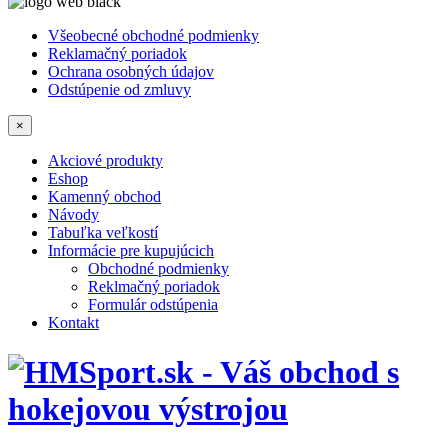
Všeobecné obchodné podmienky
Reklamačný poriadok
Ochrana osobných údajov
Odstúpenie od zmluvy
×
Akciové produkty
Eshop
Kamenný obchod
Návody
Tabuľka veľkostí
Informácie pre kupujúcich
Obchodné podmienky
Reklmačný poriadok
Formulár odstúpenia
Kontakt