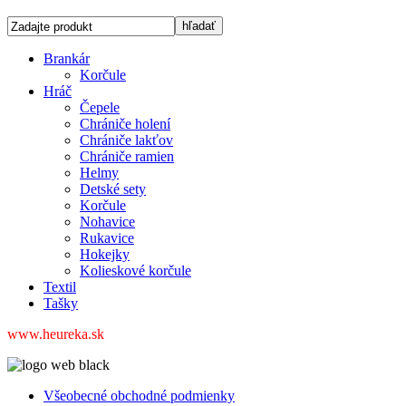
Brankár
Korčule
Hráč
Čepele
Chrániče holení
Chrániče lakťov
Chrániče ramien
Helmy
Detské sety
Korčule
Nohavice
Rukavice
Hokejky
Kolieskové korčule
Textil
Tašky
www.heureka.sk
Všeobecné obchodné podmienky