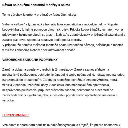
Návod na použitie ochranné mriežky k helme
Tento výrobok je určený pre hráčov ľadového hokeja.
Vyberte veľkosť a typ mriežky tak, aby bola kompatibilná s modelom helmy. Pripojte
kovové klipsy k helme pomocou dvoch skrutiek. Pripojte kovové háčiky úchytom von a
pripevnite k helme po oboch stranách. Nahraďte zadné skrutky priloženými patentkami a
zaistite plastovou sponou a nastavte podľa podľa potreby.
V prípade, že nemáte možnosť montáže podľa uvedeného návodu, požiadajte o montáž
v mieste zakúpenia alebo v špecializovanom servise.
VŠEOBECNÉ ZÁRUČNÉ PODMIENKY
Záručná doba na uvedený výrobok je 24 mesiacov. Záruka sa nevzťahuje na
mechanické poškodenie, poškodenie úmyselné alebo neúmyselné, nešťastnou náhodou,
nárazom alebo preseknutím. Za chybu nemožno považovať zmenu výrobku, ktorá
vznikla v priebehu záručnej doby v dôsledku jeho mechanického opotrebenia,
nesprávneho používania, príp. nesprávneho zásahu, neúmerného a nešetrného
zaobchádzania s výrobkom, ako i v dôsledku prirodzeného opotrebenia materiálu a
výrobku.
! UPOZORNENIE !
Vzhľadom k charakteru použitia uvedeného výrobku je zrejmé, že pri hre dochádza k