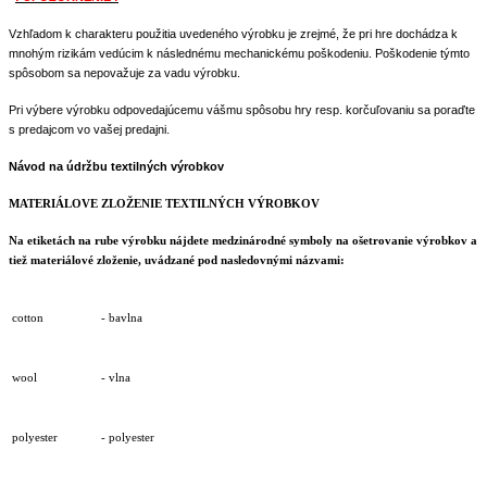
Vzhľadom k charakteru použitia uvedeného výrobku je zrejmé, že pri hre dochádza k
mnohým rizikám vedúcim k následnému mechanickému poškodeniu. Poškodenie týmto
spôsobom sa nepovažuje za vadu výrobku.
Pri výbere výrobku odpovedajúcemu vášmu spôsobu hry resp. korčuľovaniu sa poraďte
.
s predajcom vo vašej predajni
Návod na údržbu textilných výrobkov
MATERIÁLOVE ZLOŽENIE TEXTILNÝCH VÝROBKOV
Na etiketách na rube výrobku nájdete medzinárodné symboly na ošetrovanie výrobkov a
tiež materiálové zloženie, uvádzané pod nasledovnými názvami:
cotton
- bavlna
wool
- vlna
polyester
- polyester