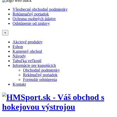
Všeobecné obchodné podmienky
Reklamačný poriadok
Ochrana osobných údajov
Odstúpenie od zmluvy
×
Akciové produkty
Eshop
Kamenný obchod
Návody
Tabuľka veľkostí
Informácie pre kupujúcich
Obchodné podmienky
Reklmačný poriadok
Formulár odstúpenia
Kontakt