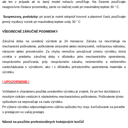
ale len v prípade ak to daný model nohavíc umožňuje. Na čistenie používajte
neagresívne čistiace prostriedky, perte vo vlažnej vode pri maximálnej teplote 30 ° C.
Suspenzory, podväzky:
pri praní je nutné odopnúť kovové a plastové časti, používajte
jemný mydlový roztok pri maximálnej teplote vody 30 ° C
VŠEOBECNÉ ZÁRUČNÉ PODMIENKY
Záručná doba na uvedený výrobok je 24 mesiacov. Záruka sa nevzťahuje na
mechanické poškodenie, poškodenie úmyselné alebo neúmyselné, nešťastnou náhodou,
nárazom alebo preseknutím. Za chybu nemožno považovať zmenu výrobku, ktorá
vznikla v priebehu záručnej doby v dôsledku jeho mechanického opotrebenia,
nesprávneho používania, príp. nesprávneho zásahu, neúmerného a nešetrného
zaobchádzania s výrobkom, ako i v dôsledku prirodzeného opotrebenia materiálu a
výrobku.
! UPOZORNENIE !
Vzhľadom k charakteru použitia uvedeného výrobku je zrejmé, že pri hre dochádza k
mnohým rizikám vedúcim k následnému mechanickému poškodeniu. Poškodenie týmto
spôsobom sa nepovažuje za vadu výrobku.
Pri výbere výrobku odpovedajúcemu vášmu spôsobu hry resp. korčuľovanie sa poraďte
s predajcom vo vašej predajni.
Návod na použitie profesionálnych hokejových korčúľ