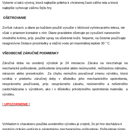
Vyberte si takú výstroj, ktorá najlepšie prilieha k chránenej časti vášho tela a ktorá
najlepšie vyhovuje vášmu štýlu hry.
OŠETROVANIE
Zvršok rukavíc a dlane po každom použití vysušte v blízkosti vyhrievacieho telesa, nie
však v priamom kontakte s ním. Dlane pravidelne ošetrujte po vysušení nanesením
vhodného krému, príp. použite spray na ošetrenie kože. Neperte, na čistenie používajte
neagresívne čistiace prostriedky a vlažnú vodu pri maximálnej teplote 30 ° C.
VŠEOBECNÉ ZÁRUČNÉ PODMIENKY
Záručná doba na uvedený výrobok je 24 mesiacov. Záruka sa nevzťahuje na
mechanické poškodenie, poškodenie úmyselné alebo neúmyselné, nešťastnou náhodou,
nárazom alebo preseknutím. Za chybu nemožno považovať zmenu výrobku, ktorá
vznikla v priebehu záručnej doby v dôsledku jeho mechanického opotrebenia,
nesprávneho používania, príp. nesprávneho zásahu, neúmerného a nešetrného
zaobchádzania s výrobkom, ako i v dôsledku prirodzeného opotrebenia materiálu a
výrobku.
! UPOZORNENIE !
Vzhľadom k charakteru použitia uvedeného výrobku je zrejmé, že pri hre dochádza k
mnohým rizikám vedúcim k následnému mechanickému poškodeniu. Poškodenie týmto