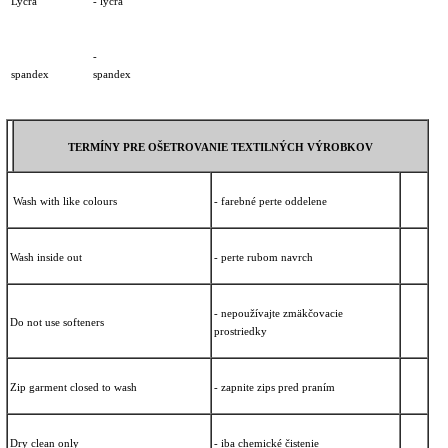
Lycra
- lycra
-
spandex
spande
TERMÍNY PRE OŠETROVANIE TEXTILNÝCH VÝROBKOV
Wash with like colours
- farebné perte oddelene
Wash inside out
- perte rubom navrch
- nepoužívajte zmäkčovacie
Do not use softeners
prostriedky
Zip garment closed to wash
- zapnite zips pred praním
Dry clean only
- iba chemické čistenie