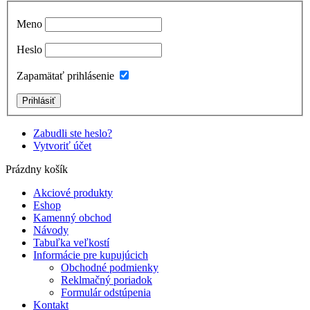
Meno
Heslo
Zapamätať prihlásenie
Zabudli ste heslo?
Vytvoriť účet
Prázdny košík
Akciové produkty
Eshop
Kamenný obchod
Návody
Tabuľka veľkostí
Informácie pre kupujúcich
Obchodné podmienky
Reklmačný poriadok
Formulár odstúpenia
Kontakt