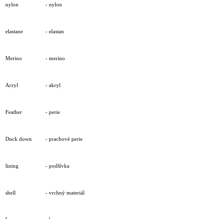
nylon
- nylon
elastane
- elastan
Merino
- merino
Acryl
- akryl
Feather
- perie
Duck down
- prachové perie
lining
- podšívka
shell
- vrchný materiál