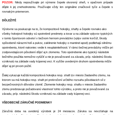
POZOR:
Nikdy nepoužívajte pri výmene čepele otvorený oheň, v opačnom prípade
dôjde k jej znehodnoteniu. Používajte vždy len originálne značkové tyče a čepele s
rovnakým priemerom.
DÔLEŽITÉ
Výslovne sa poukazuje na to, že kompozitové hokejky, shafty a čepele rovnako ako
všetky hokejové hokejky sú spotrebné predmety a tovar a na základe vplyvov typických
v tomto športovom odvetví v bežnom hernom prevádzke (vplyv ostrie korčúľ, škody
spôsobené nárazmi holí a pukov, zaklinenie hokejky o mantinel apod) podliehajú silnému
opotrebeniu, ktoré nakoniec vedie k neuplatniteľnosti. V rámci bežnej prevádzky môže pri
zodpovedajúcom pôsobení dôjsť aj k zlomeniu. Toto opotrebenie ako typický následok
bežného použitia nemožno vylúčiť a nie je považované za závadu, príp. následnú škodu
vzniknutú na základe vady kúpenej veci. K vyššie uvedeným druhom opotrebenia môže
dôjsť aj pri prvom požití.
Ďalej vykazuje každá kompozitová hokejka resp. shaft tzv miesto žiadaného zlomu, na
ktorom sa má hokejka resp. shaft pri prekročení určitého rozsahu pôsobiacich síl z
bezpečnostných dôvodov zlomiť. Zlomenie hokejky resp. shaftu v mieste žiadaného
zlomu predstavuje požadovanú vlastnosť tohto výrobku, a preto nie je považované za
závadu, príp. následnú škodu vzniknutú na základe vady kúpenej veci.
VŠEOBECNÉ ZÁRUČNÉ PODMIENKY
Záručná doba na uvedený výrobok je 24 mesiacov. Záruka sa nevzťahuje na