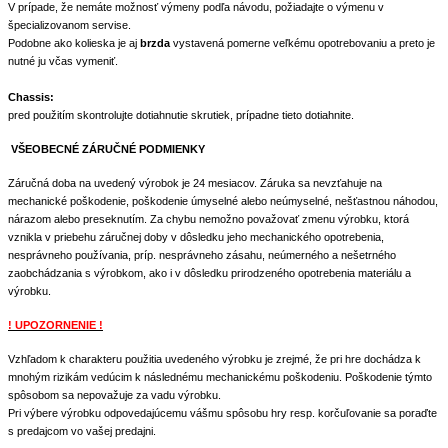
V prípade, že nemáte možnosť výmeny podľa návodu, požiadajte o výmenu v
špecializovanom servise.
Podobne ako kolieska je aj
brzda
vystavená pomerne veľkému opotrebovaniu a preto je
nutné ju včas vymeniť.
Chassis:
pred použitím skontrolujte dotiahnutie skrutiek, prípadne tieto dotiahnite.
VŠEOBECNÉ ZÁRUČNÉ PODMIENKY
Záručná doba na uvedený výrobok je 24 mesiacov. Záruka sa nevzťahuje na
mechanické poškodenie, poškodenie úmyselné alebo neúmyselné, nešťastnou náhodou,
nárazom alebo preseknutím. Za chybu nemožno považovať zmenu výrobku, ktorá
vznikla v priebehu záručnej doby v dôsledku jeho mechanického opotrebenia,
nesprávneho používania, príp. nesprávneho zásahu, neúmerného a nešetrného
zaobchádzania s výrobkom, ako i v dôsledku prirodzeného opotrebenia materiálu a
výrobku.
! UPOZORNENIE !
Vzhľadom k charakteru použitia uvedeného výrobku je zrejmé, že pri hre dochádza k
mnohým rizikám vedúcim k následnému mechanickému poškodeniu. Poškodenie týmto
spôsobom sa nepovažuje za vadu výrobku.
Pri výbere výrobku odpovedajúcemu vášmu spôsobu hry resp. korčuľovanie sa poraďte
s predajcom vo vašej predajni.