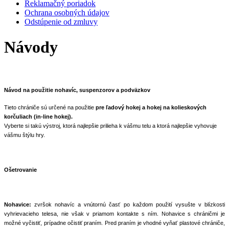
Reklamačný poriadok
Ochrana osobných údajov
Odstúpenie od zmluvy
Návody
Návod na použitie nohavíc, suspenzorov a podväzkov
Tieto chrániče sú určené na použitie
pre ľadový hokej a hokej na kolieskových
korčuliach (in-line hokej).
Vyberte si takú výstroj, ktorá najlepšie prilieha k vášmu telu a ktorá najlepšie vyhovuje
vášmu štýlu hry.
Ošetrovanie
Nohavice:
zvršok nohavíc a vnútornú časť po každom použití vysušte v blízkosti
vyhrievacieho telesa, nie však v priamom kontakte s ním. Nohavice s chráničmi je
možné vyčistiť, prípadne očistiť praním. Pred praním je vhodné vyňať plastové chrániče,