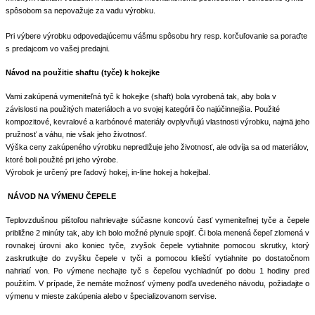
spôsobom sa nepovažuje za vadu výrobku.
Pri výbere výrobku odpovedajúcemu vášmu spôsobu hry resp. korčuľovanie sa poraďte
.
s predajcom vo vašej predajni
Návod na použitie shaftu (tyče) k hokejke
Vami zakúpená vymeniteľná tyč k hokejke (shaft) bola vyrobená tak, aby bola v
závislosti na použitých materiáloch a vo svojej kategórii čo najúčinnejšia. Použité
kompozitové, kevralové a karbónové materiály ovplyvňujú vlastnosti výrobku, najmä jeho
pružnosť a váhu, nie však jeho životnosť.
Výška ceny zakúpeného výrobku nepredlžuje jeho životnosť, ale odvíja sa od materiálov,
ktoré boli použité pri jeho výrobe.
Výrobok je určený pre ľadový hokej, in-line hokej a hokejbal.
NÁVOD NA VÝMENU ČEPELE
Teplovzdušnou pištoľou nahrievajte súčasne koncovú časť vymeniteľnej tyče a čepele
približne 2 minúty tak, aby ich bolo možné plynule spojiť. Či bola menená čepeľ zlomená v
rovnakej úrovni ako koniec tyče, zvyšok čepele vytiahnite pomocou skrutky, ktorý
zaskrutkujte do zvyšku čepele v tyči a pomocou klieští vytiahnite po dostatočnom
nahriatí von. Po výmene nechajte tyč s čepeľou vychladnúť po dobu 1 hodiny pred
použitím. V prípade, že nemáte možnosť výmeny podľa uvedeného návodu, požiadajte o
výmenu v mieste zakúpenia alebo v špecializovanom servise.