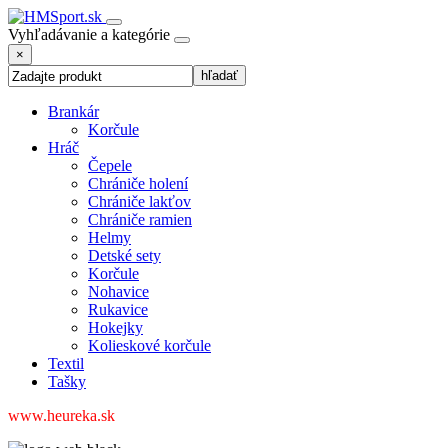
Vyhľadávanie a kategórie
×
Brankár
Korčule
Hráč
Čepele
Chrániče holení
Chrániče lakťov
Chrániče ramien
Helmy
Detské sety
Korčule
Nohavice
Rukavice
Hokejky
Kolieskové korčule
Textil
Tašky
www.heureka.sk