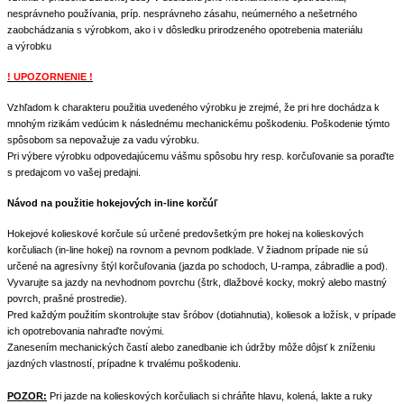
nesprávneho používania, príp. nesprávneho zásahu, neúmerného a nešetrného
zaobchádzania s výrobkom, ako i v dôsledku prirodzeného opotrebenia materiálu
a výrobku
! UPOZORNENIE !
Vzhľadom k charakteru použitia uvedeného výrobku je zrejmé, že pri hre dochádza k
mnohým rizikám vedúcim k následnému mechanickému poškodeniu. Poškodenie týmto
spôsobom sa nepovažuje za vadu výrobku.
Pri výbere výrobku odpovedajúcemu vášmu spôsobu hry resp. korčuľovanie sa poraďte
s predajcom vo vašej predajni.
Návod na použitie hokejových in-line korčúľ
Hokejové kolieskové korčule sú určené predovšetkým pre hokej na kolieskových
korčuliach (in-line hokej) na rovnom a pevnom podklade. V žiadnom prípade nie sú
určené na agresívny štýl korčuľovania (jazda po schodoch, U-rampa, zábradlie a pod).
Vyvarujte sa jazdy na nevhodnom povrchu (štrk, dlažbové kocky, mokrý alebo mastný
povrch, prašné prostredie).
Pred každým použitím skontrolujte stav šróbov (dotiahnutia), koliesok a ložísk, v prípade
ich opotrebovania nahraďte novými.
Zanesením mechanických častí alebo zanedbanie ich údržby môže dôjsť k zníženiu
jazdných vlastností, prípadne k trvalému poškodeniu.
POZOR:
Pri jazde na kolieskových korčuliach si chráňte hlavu, kolená, lakte a ruky