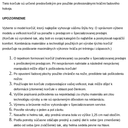
Tieto korčule sú určené predovšetkým pre použitie profesionálnymi hráčmi ľadového
hokeja.
UPOZORNENIE
Vyberte si model korčúľ, ktorý najlepšie vyhovuje vášmu štýlu hry. O správnom výbere
modelu a veľkosti korčúľ sa poraďte s predajcom v špecializovanej predajni.
(Korčule sú vyrobené tak, aby boli vo svojej kategórii čo najľahšie a poskytovali najväčší
komfort. Kombinácia materiálov a technológií použitých pri výrobe týchto korčúľ
predurčuje na podávanie maximálnych výkonov hráča pri tréningu i zápasoch.)
O tepelnom formovaní korčúľ (nahrievanie) sa poraďte v špecializovanej predajni
s preškolenými predajcom. Pri nesprávnom nahriatie a následné nesprávnej
manipulácii môže dôjsť k poškodeniu korčule!
Po opustení ľadovej plochy použite chrániče na nože, predídete tak poškodeniu
nožov.
Používajte len korčule zodpovedajúce vašej veľkosti, inak môže dôjsť k
deformácii (zlomenie) korčule v oblasti pod členkom.
Vyššie popísaná poškodenia sa nepokladajú za chybu materiálu ani zlou
technológiu výroby a nie sú oprávneným dôvodom na reklamáciu.
Výmenu a brúsenie nožov vykonávajte v špecializovanom servise.
Povoľte skrutky o jeden a pol závitu.
Nasaďte si helmu tak, aby predná strana bola vo výške 1,25 cm nad obočím.
Podľa potreby súčasne stláčajte predný a zadný diel k sebe (pre zmenšenie)
alebo od seba (pre zväčšenie) tak, aby helma sedela pevne na hlave.