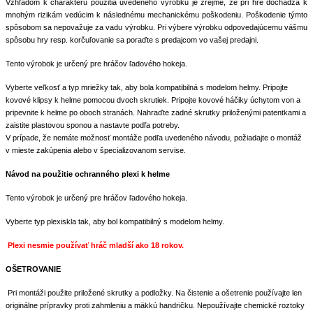
Vzhľadom k charakteru použitia uvedeného výrobku je zrejmé, že pri hre dochádza k
mnohým rizikám vedúcim k následnému mechanickému poškodeniu. Poškodenie týmto
spôsobom sa nepovažuje za vadu výrobku. Pri výbere výrobku odpovedajúcemu vášmu
spôsobu hry resp. korčuľovanie sa poraďte s predajcom vo vašej predajni.
Tento výrobok je určený pre hráčov ľadového hokeja.
Vyberte veľkosť a typ mriežky tak, aby bola kompatibilná s modelom helmy. Pripojte
kovové klipsy k helme pomocou dvoch skrutiek. Pripojte kovové háčiky úchytom von a
pripevnite k helme po oboch stranách. Nahraďte zadné skrutky priloženými patentkami a
zaistite plastovou sponou a nastavte podľa potreby.
V prípade, že nemáte možnosť montáže podľa uvedeného návodu, požiadajte o montáž
v mieste zakúpenia alebo v špecializovanom servise.
Návod na použitie ochranného plexi k helme
Tento výrobok je určený pre hráčov ľadového hokeja.
Vyberte typ plexiskla tak, aby bol kompatibilný s modelom helmy.
Plexi nesmie používať hráč mladší ako 18 rokov.
OŠETROVANIE
Pri montáži použite priložené skrutky a podložky. Na čistenie a ošetrenie používajte len
originálne prípravky proti zahmleniu a mäkkú handričku. Nepoužívajte chemické roztoky