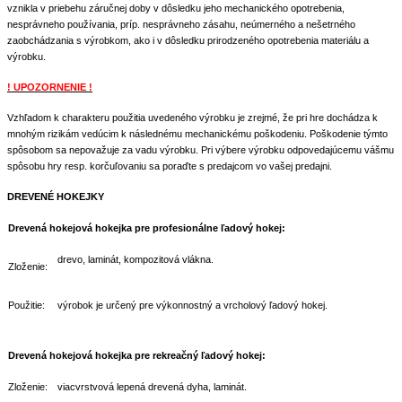
vznikla v priebehu záručnej doby v dôsledku jeho mechanického opotrebenia,
nesprávneho používania, príp. nesprávneho zásahu, neúmerného a nešetrného
zaobchádzania s výrobkom, ako i v dôsledku prirodzeného opotrebenia materiálu a
výrobku.
! UPOZORNENIE !
Vzhľadom k charakteru použitia uvedeného výrobku je zrejmé, že pri hre dochádza k
mnohým rizikám vedúcim k následnému mechanickému poškodeniu. Poškodenie týmto
spôsobom sa nepovažuje za vadu výrobku. Pri výbere výrobku odpovedajúcemu vášmu
spôsobu hry resp. korčuľovaniu sa poraďte s predajcom vo vašej predajni.
DREVENÉ HOKEJKY
Drevená hokejová hokejka pre profesionálne ľadový hokej:
drevo, laminát, kompozitová vlákna.
Zloženie:
Použitie:
výrobok je určený pre výkonnostný a vrcholový ľadový hokej.
Drevená hokejová hokejka pre rekreačný ľadový hokej:
Zloženie:
viacvrstvová lepená drevená dyha, laminát.