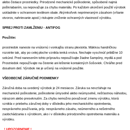
alebo čistiace prostriedky. Prirodzené mechanické poškodenie, spôsobené najmä
poškriabaním, sa nepovažuje za chybu materiálu. Po každom ukončení použití výrobok
uskladnite v ochrannom textilnom obale. Akýmkoľvek neprimeraným zásahom (vŕtanie
otvorov, nahrievanie apod.) riskujete zníženie ochranných vlastností výrobku.
SPREJ PROTI ZAMLŽENIU - ANTIFOG
Použitie:
prostriedok naneste na vnútornú i vonkajšiu stranu plexiskla. Mäkkou handričkou
rozotrite tak, aby po celej ploche vznikla tenká vrstva. Nechajte vyschnúť približne 10
sekúnd. Pred nanesením tohto prípravku nepoužívajte žiadne šampóny, mydlá a pod
Prostriedok nepoužívajte na čistenie ani leštenie kontaktných šošoviek. Chráňte pred
dosahom detí. Výrobok nie je určený na vnútorné použitie.
VŠEOBECNÉ ZÁRUČNÉ PODMIENKY
Záručná doba na uvedený výrobok je 24 mesiacov. Záruka sa nevzťahuje na
mechanické poškodenie, poškodenie úmyselné alebo neúmyselné, nešťastnou náhodou,
nárazom alebo preseknutím. Za chybu nemožno považovať zmenu výrobku, ktorá
vznikla v priebehu záručnej doby v dôsledku jeho mechanického opotrebenia,
nesprávneho používania, príp. nesprávneho zásahu, neúmerného a nešetrného
zaobchádzania s výrobkom, ako i v dôsledku prirodzeného opotrebenia materiálu a
výrobku.
! UPOZORNENIE !