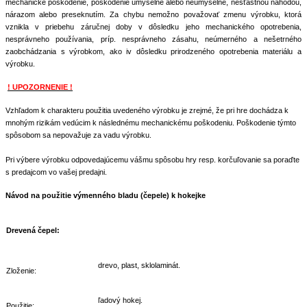
mechanické poškodenie, poškodenie úmyselné alebo neúmyselné, nešťastnou náhodou,
nárazom alebo preseknutím. Za chybu nemožno považovať zmenu výrobku, ktorá
vznikla v priebehu záručnej doby v dôsledku jeho mechanického opotrebenia,
nesprávneho používania, príp. nesprávneho zásahu, neúmerného a nešetrného
zaobchádzania s výrobkom, ako iv dôsledku prirodzeného opotrebenia materiálu a
výrobku.
! UPOZORNENIE !
Vzhľadom k charakteru použitia uvedeného výrobku je zrejmé, že pri hre dochádza k
mnohým rizikám vedúcim k následnému mechanickému poškodeniu. Poškodenie týmto
spôsobom sa nepovažuje za vadu výrobku.
Pri výbere výrobku odpovedajúcemu vášmu spôsobu hry resp. korčuľovanie sa poraďte
s predajcom vo vašej predajni.
Návod na použitie výmenného bladu (čepele) k hokejke
Drevená čepel:
drevo, plast, sklolaminát.
Zloženie:
ľadový hokej.
Použitie: