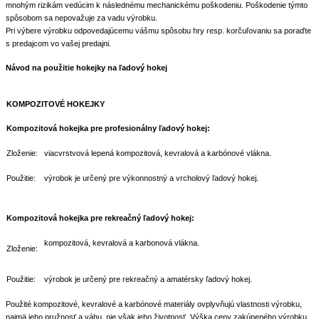
mnohým rizikám vedúcim k následnému mechanickému poškodeniu. Poškodenie týmto
spôsobom sa nepovažuje za vadu výrobku.
Pri výbere výrobku odpovedajúcemu vášmu spôsobu hry resp. korčuľovaniu sa poraďte
s predajcom vo vašej predajni.
Návod na použitie hokejky na ľadový hokej
KOMPOZITOVÉ HOKEJKY
Kompozitová hokejka pre profesionálny ľadový hokej:
Zloženie:
viacvrstvová lepená kompozitová, kevralová a karbónové vlákna.
Použitie:
výrobok je určený pre výkonnostný a vrcholový ľadový hokej.
Kompozitová hokejka pre rekreačný ľadový hokej:
kompozitová, kevralová a karbonová vlákna.
Zloženie:
Použitie:
výrobok je určený pre rekreačný a amatérsky ľadový hokej.
Použité kompozitové, kevralové a karbónové materiály ovplyvňujú vlastnosti výrobku,
najmä jeho pružnosť a váhu, nie však jeho životnosť. Výška ceny zakúpeného výrobku