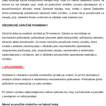
Ďalej vykazuje každá kompozitová hokejka resp. shaft tzv miesto žiadaného zlomu, na
ktorom sa má hokejka resp. shaft pri prekročení určitého rozsahu pôsobiacich síl z
bezpečnostných dôvodov zlomiť. Zlomenie hokejky resp. shaftu v mieste žiadaného
zlomu predstavuje požadovanú vlastnosť tohto výrobku, a preto nie je považované za
závadu, príp. následnú škodu vzniknutú na základe vady kúpenej veci.
VŠEOBECNÉ ZÁRUČNÉ PODMIENKY
Záručná doba na uvedený výrobok je 24 mesiacov. Záruka sa nevzťahuje na
mechanické poškodenie, poškodenie úmyselné alebo neúmyselné, nešťastnou náhodou,
nárazom alebo preseknutím. Za chybu nemožno považovať zmenu výrobku, ktorá
vznikla v priebehu záručnej doby v dôsledku jeho mechanického opotrebenia,
nesprávneho používania, príp. nesprávneho zásahu, neúmerného a nešetrného
zaobchádzania s výrobkom, ako iv dôsledku prirodzeného opotrebenia materiálu a
výrobku.
! UPOZORNENIE !
Vzhľadom k charakteru použitia uvedeného výrobku je zrejmé, že pri hre dochádza k
mnohým rizikám vedúcim k následnému mechanickému poškodeniu. Poškodenie týmto
spôsobom sa nepovažuje za vadu výrobku.
Pri výbere výrobku odpovedajúcemu vášmu spôsobu hry resp. korčuľovanie sa poraďte
.
s predajcom vo vašej predajni
Návod na použitie chráničov na ľadový hokej