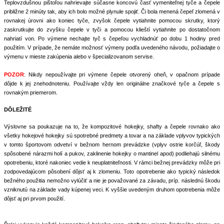
Teplovzdušnou pištoľou nahrievajte súčasne koncovú časť vymeniteľnej tyče a čepele
približne 2 minúty tak, aby ich bolo možné plynule spojiť. Či bola menená čepeľ zlomená v
rovnakej úrovni ako koniec tyče, zvyšok čepele vytiahnite pomocou skrutky, ktorý
zaskrutkujte do zvyšku čepele v tyči a pomocou klieští vytiahnite po dostatočnom
nahriatí von. Po výmene nechajte tyč s čepeľou vychladnúť po dobu 1 hodiny pred
použitím. V prípade, že nemáte možnosť výmeny podľa uvedeného návodu, požiadajte o
výmenu v mieste zakúpenia alebo v špecializovanom servise.
POZOR
: Nikdy nepoužívajte pri výmene čepele otvorený oheň, v opačnom prípade
dôjde k jej znehodnoteniu. Používajte vždy len originálne značkové tyče a čepele s
rovnakým priemerom.
DÔLEŽITÉ
Výslovne sa poukazuje na to, že kompozitové hokejky, shafty a čepele rovnako ako
všetky hokejové hokejky sú spotrebné predmety a tovar a na základe vplyvov typických
v tomto športovom odvetví v bežnom hernom prevádzke (vplyv ostrie korčúľ, škody
spôsobené nárazmi holí a pukov, zaklinenie hokejky o mantinel apod) podliehajú silnému
opotrebeniu, ktoré nakoniec vedie k neuplatniteľnosti. V rámci bežnej prevádzky môže pri
zodpovedajúcom pôsobení dôjsť aj k zlomeniu. Toto opotrebenie ako typický následok
bežného použitia nemožno vylúčiť a nie je považované za závadu, príp. následnú škodu
vzniknutú na základe vady kúpenej veci. K vyššie uvedeným druhom opotrebenia môže
dôjsť aj pri prvom použití.