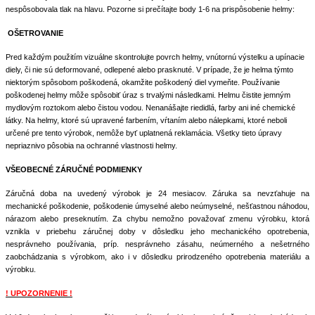
nespôsobovala tlak na hlavu. Pozorne si prečítajte body 1-6 na prispôsobenie helmy:
OŠETROVANIE
Pred každým použitím vizuálne skontrolujte povrch helmy, vnútornú výstelku a upínacie
diely, či nie sú deformované, odlepené alebo prasknuté. V prípade, že je helma týmto
niektorým spôsobom poškodená, okamžite poškodený diel vymeňte. Používanie
poškodenej helmy môže spôsobiť úraz s trvalými následkami. Helmu čistite jemným
mydlovým roztokom alebo čistou vodou. Nenanášajte riedidlá, farby ani iné chemické
látky. Na helmy, ktoré sú upravené farbením, vŕtaním alebo nálepkami, ktoré neboli
určené pre tento výrobok, nemôže byť uplatnená reklamácia. Všetky tieto úpravy
nepriaznivo pôsobia na ochranné vlastnosti helmy.
VŠEOBECNÉ ZÁRUČNÉ PODMIENKY
Záručná doba na uvedený výrobok je 24 mesiacov. Záruka sa nevzťahuje na
mechanické poškodenie, poškodenie úmyselné alebo neúmyselné, nešťastnou náhodou,
nárazom alebo preseknutím. Za chybu nemožno považovať zmenu výrobku, ktorá
vznikla v priebehu záručnej doby v dôsledku jeho mechanického opotrebenia,
nesprávneho používania, príp. nesprávneho zásahu, neúmerného a nešetrného
zaobchádzania s výrobkom, ako i v dôsledku prirodzeného opotrebenia materiálu a
výrobku.
! UPOZORNENIE !