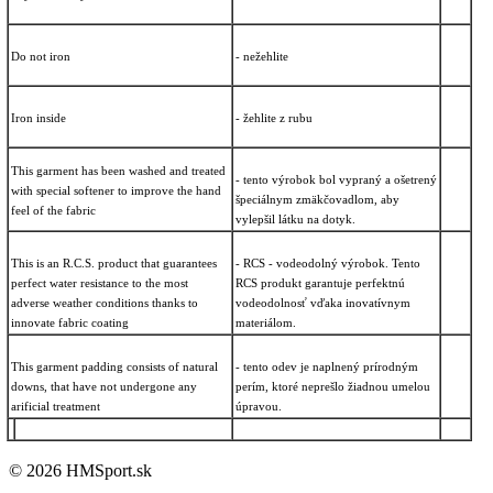
Do not iron
- nežehlite
Iron inside
- žehlite z rubu
This garment has been washed and treated
- tento výrobok bol vypraný a ošetrený
with special softener to improve the hand
špeciálnym zmäkčovadlom, aby
feel of the fabric
vylepšil látku na dotyk.
This is an R.C.S. product that guarantees
- RCS - vodeodolný výrobok. Tento
perfect water resistance to the most
RCS produkt garantuje perfektnú
adverse weather conditions thanks to
vodeodolnosť vďaka inovatívnym
innovate fabric coating
materiálom.
This garment padding consists of natural
- tento odev je naplnený prírodným
downs, that have not undergone any
perím, ktoré neprešlo žiadnou umelou
arificial treatment
úpravou.
© 2026 HMSport.sk