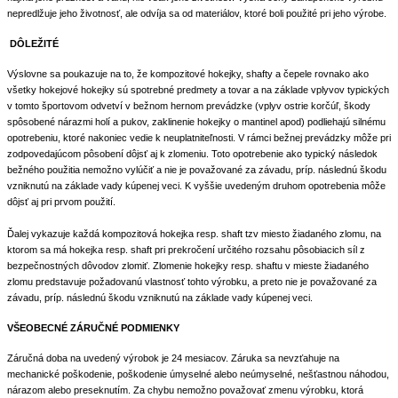
nepredlžuje jeho životnosť, ale odvíja sa od materiálov, ktoré boli použité pri jeho výrobe.
DÔLEŽITÉ
Výslovne sa poukazuje na to, že kompozitové hokejky, shafty a čepele rovnako ako
všetky hokejové hokejky sú spotrebné predmety a tovar a na základe vplyvov typických
v tomto športovom odvetví v bežnom hernom prevádzke (vplyv ostrie korčúľ, škody
spôsobené nárazmi holí a pukov, zaklinenie hokejky o mantinel apod) podliehajú silnému
opotrebeniu, ktoré nakoniec vedie k neuplatniteľnosti. V rámci bežnej prevádzky môže pri
zodpovedajúcom pôsobení dôjsť aj k zlomeniu. Toto opotrebenie ako typický následok
bežného použitia nemožno vylúčiť a nie je považované za závadu, príp. následnú škodu
vzniknutú na základe vady kúpenej veci. K vyššie uvedeným druhom opotrebenia môže
dôjsť aj pri prvom použití.
Ďalej vykazuje každá kompozitová hokejka resp. shaft tzv miesto žiadaného zlomu, na
ktorom sa má hokejka resp. shaft pri prekročení určitého rozsahu pôsobiacich síl z
bezpečnostných dôvodov zlomiť. Zlomenie hokejky resp. shaftu v mieste žiadaného
zlomu predstavuje požadovanú vlastnosť tohto výrobku, a preto nie je považované za
závadu, príp. následnú škodu vzniknutú na základe vady kúpenej veci.
VŠEOBECNÉ ZÁRUČNÉ PODMIENKY
Záručná doba na uvedený výrobok je 24 mesiacov. Záruka sa nevzťahuje na
mechanické poškodenie, poškodenie úmyselné alebo neúmyselné, nešťastnou náhodou,
nárazom alebo preseknutím. Za chybu nemožno považovať zmenu výrobku, ktorá