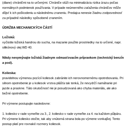
(dlane) chráničmi na to určenými. Chrániče slúži na minimalizáciu rizika úrazu počas
normálnych podmienok používania. V prípade neúmerného zaťaženia chráničov môže
dôjsť k ich poškodeniu a následnému zraneniu. Predajca nenesie žiadnu zodpovednosť
za prípadné následky spôsobené zranením.
ÚDRŽBA MECHANICKÝCH ČÁSTÍ
Ložiská:
vyčistite ložiská handrou do sucha, na mazanie použite prostriedky na to určené, napr.
silikónový olej WD 40.
Nikdy nevymývajte ložiská žiadnym odmasťovacím prípravkom (technický benzín
a pod).
Kolieska:
pravidelnou výmenou pozícií koliesok zabránite ich nerovnomernému opotrebovaniu. Pri
silnom opotrebenie je u koliesok vrstva plášťa tak tenká, že nevydrží namáhanie pri
jazde a praskne. Táto skutočnosť nie je posudzovaná ako chyba materiálu, ale ako
bežné opotrebenie.
Pri výmene postupujte nasledovne:
1. koliesko v rade vymeňte za 3., 2. koliesko v rade vymeňte za 4. na každom půlpáru.
Pri výmene koliesko otočte, tak aby vnútorná strana bola po výmene vonkajšej. Tento
postup platí pre rovnaké rozmery koliesok.