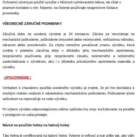
Ochrannú výstroj po použití vysušte v blízkosti vyhrievacieho telesa, nie však v
priamom kontakte s ním. Neperte, na čistenie používajte neagresívne čistiace
prostriedky.
VŠEOBECNÉ ZÁRUČNÉ PODMIENKY
Záručná doba na uvedený výrobok je 24 mesiacov. Záruka sa nevzťahuje na
mechanické poškodenie, poškodenie úmyselné alebo neúmyselné, nešťastnou náhodou,
nárazom alebo preseknutím. Za chybu nemožno považovať zmenu výrobku, ktorá
vznikla v priebehu záručnej doby v dôsledku jeho mechanického opotrebenia,
nesprávneho používania, príp. nesprávneho zásahu, neúmerného a nešetrného
zaobchádzania s výrobkom, ako i v dôsledku prirodzeného opotrebenia materiálu a
výrobku.
UPOZORNENIE !
Vzhľadom k charakteru použitia uvedeného výrobku je zrejmé, že pri hre dochádza k
mnohým rizikám vedúcim k následnému mechanickému poškodeniu. Poškodenie týmto
spôsobom sa nepovažuje za vadu výrobku.
Pri výbere výrobku odpovedajúcemu vášmu spôsobu hry resp. korčuľovanie sa poraďte
s predajcom vo vašej predajni.
Návod na použitie helmy na ľadový hokej
Táto helma je certifikovaná na ľadový hokej. Vyberte si veľkosť a tvar prilby tak, aby vám