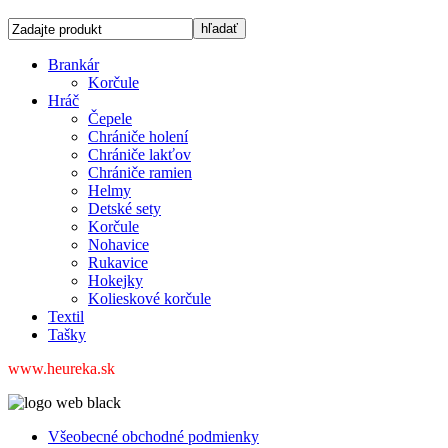
Brankár
Korčule
Hráč
Čepele
Chrániče holení
Chrániče lakťov
Chrániče ramien
Helmy
Detské sety
Korčule
Nohavice
Rukavice
Hokejky
Kolieskové korčule
Textil
Tašky
www.heureka.sk
Všeobecné obchodné podmienky