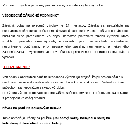
Použitie:
výrobok je určený pre rekreačný a amatérsky ľadový hokej.
VŠEOBECNÉ ZÁRUČNÉ PODMIENKY
Záručná doba na uvedený výrobok je 24 mesiacov. Záruka sa nevzťahuje na
mechanické poškodenie, poškodenie úmyselné alebo neúmyselné, nešťastnou náhodou,
nárazom alebo preseknutím. Za chybu nemožno považovať zmenu výrobku, ktorá
vznikla v priebehu záručnej doby v dôsledku jeho mechanického opotrebenia,
nesprávneho používania, príp. nesprávneho zásahu, neúmerného a nešetrného
zaobchádzania s výrobkom, ako i v dôsledku prirodzeného opotrebenia materiálu a
výrobku.
UPOZORNENIE !
Vzhľadom k charakteru použitia uvedeného výrobku je zrejmé, že pri hre dochádza k
mnohým rizikám vedúcim k následnému mechanickému poškodeniu. Poškodenie týmto
spôsobom sa nepovažuje za vadu výrobku.
Pri výbere výrobku odpovedajúcemu vášmu spôsobu hry resp. korčuľovanie sa poraďte
.
s predajcom vo vašej predajni
Návod na použitie hokejových rukavíc
Tento chránič je určený na použitie
pre ľadový hokej, hokejbal a hokej na
kolieskových korčuliach (in-line hokej).