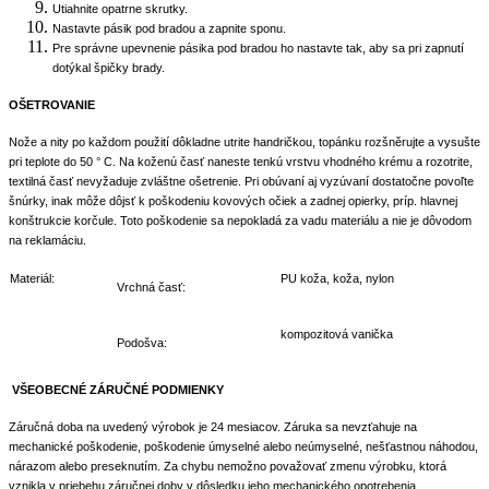
Utiahnite opatrne skrutky.
Nastavte pásik pod bradou a zapnite sponu.
Pre správne upevnenie pásika pod bradou ho nastavte tak, aby sa pri zapnutí
dotýkal špičky brady.
OŠETROVANIE
Nože a nity po každom použití dôkladne utrite handričkou, topánku rozšněrujte a vysušte
pri teplote do 50 ° C. Na koženú časť naneste tenkú vrstvu vhodného krému a rozotrite,
textilná časť nevyžaduje zvláštne ošetrenie. Pri obúvaní aj vyzúvaní dostatočne povoľte
šnúrky, inak môže dôjsť k poškodeniu kovových očiek a zadnej opierky, príp. hlavnej
konštrukcie korčule. Toto poškodenie sa nepokladá za vadu materiálu a nie je dôvodom
na reklamáciu.
Materiál:
PU koža, koža, nylon
Vrchná časť:
kompozitová vanička
Podošva:
VŠEOBECNÉ ZÁRUČNÉ PODMIENKY
Záručná doba na uvedený výrobok je 24 mesiacov. Záruka sa nevzťahuje na
mechanické poškodenie, poškodenie úmyselné alebo neúmyselné, nešťastnou náhodou,
nárazom alebo preseknutím. Za chybu nemožno považovať zmenu výrobku, ktorá
vznikla v priebehu záručnej doby v dôsledku jeho mechanického opotrebenia,