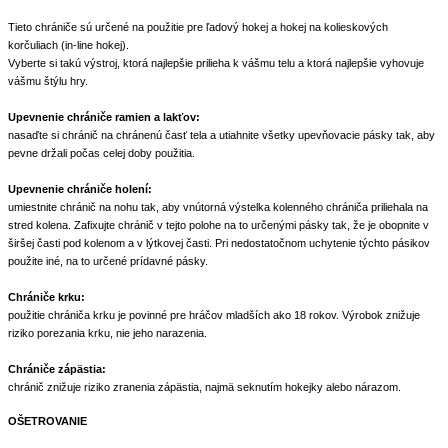
Tieto chrániče sú určené na použitie pre ľadový hokej a hokej na kolieskových
korčuliach (in-line hokej).
Vyberte si takú výstroj, ktorá najlepšie prilieha k vášmu telu a ktorá najlepšie vyhovuje
vášmu štýlu hry.
Upevnenie chrániče ramien a lakťov:
nasaďte si chránič na chránenú časť tela a utiahnite všetky upevňovacie pásky tak, aby
pevne držali počas celej doby použitia.
Upevnenie chrániče holení:
umiestnite chránič na nohu tak, aby vnútorná výstelka kolenného chrániča priliehala na
stred kolena. Zafixujte chránič v tejto polohe na to určenými pásky tak, že je obopnite v
širšej časti pod kolenom a v lýtkovej časti. Pri nedostatočnom uchytenie týchto pásikov
použite iné, na to určené prídavné pásky.
Chrániče krku:
použitie chrániča krku je povinné pre hráčov mladších ako 18 rokov. Výrobok znižuje
riziko porezania krku, nie jeho narazenia.
Chrániče zápästia:
chránič znižuje riziko zranenia zápästia, najmä seknutím hokejky alebo nárazom.
OŠETROVANIE