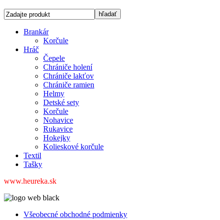
Brankár
Korčule
Hráč
Čepele
Chrániče holení
Chrániče lakťov
Chrániče ramien
Helmy
Detské sety
Korčule
Nohavice
Rukavice
Hokejky
Kolieskové korčule
Textil
Tašky
www.heureka.sk
Všeobecné obchodné podmienky