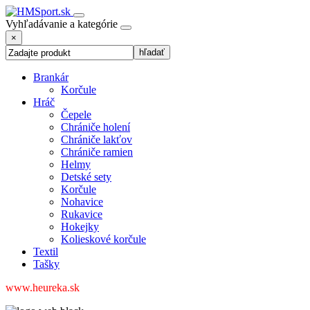
Vyhľadávanie a kategórie
×
Brankár
Korčule
Hráč
Čepele
Chrániče holení
Chrániče lakťov
Chrániče ramien
Helmy
Detské sety
Korčule
Nohavice
Rukavice
Hokejky
Kolieskové korčule
Textil
Tašky
www.heureka.sk