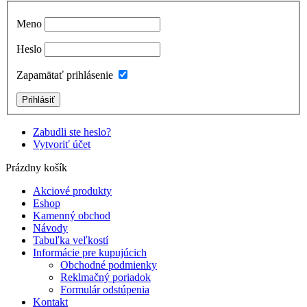
Meno
Heslo
Zapamätať prihlásenie
Zabudli ste heslo?
Vytvoriť účet
Prázdny košík
Akciové produkty
Eshop
Kamenný obchod
Návody
Tabuľka veľkostí
Informácie pre kupujúcich
Obchodné podmienky
Reklmačný poriadok
Formulár odstúpenia
Kontakt