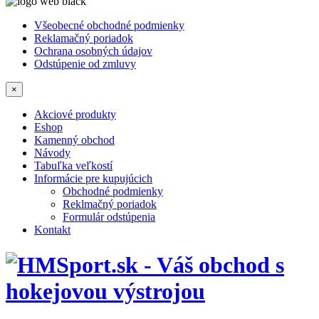
Všeobecné obchodné podmienky
Reklamačný poriadok
Ochrana osobných údajov
Odstúpenie od zmluvy
×
Akciové produkty
Eshop
Kamenný obchod
Návody
Tabuľka veľkostí
Informácie pre kupujúcich
Obchodné podmienky
Reklmačný poriadok
Formulár odstúpenia
Kontakt