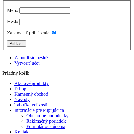
Meno
Heslo
Zapamätať prihlásenie
Zabudli ste heslo?
Vytvoriť účet
Prázdny košík
Akciové produkty
Eshop
Kamenný obchod
Návody
Tabuľka veľkostí
Informácie pre kupujúcich
Obchodné podmienky
Reklmačný poriadok
Formulár odstúpenia
Kontakt