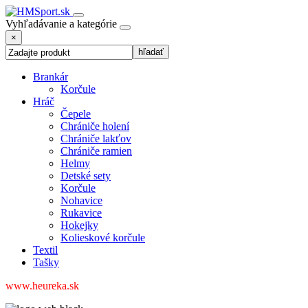
Vyhľadávanie a kategórie
×
Brankár
Korčule
Hráč
Čepele
Chrániče holení
Chrániče lakťov
Chrániče ramien
Helmy
Detské sety
Korčule
Nohavice
Rukavice
Hokejky
Kolieskové korčule
Textil
Tašky
www.heureka.sk