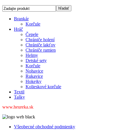
Brankár
Korčule
Hráč
Čepele
Chrániče holení
Chrániče lakťov
Chrániče ramien
Helmy
Detské sety
Korčule
Nohavice
Rukavice
Hokejky
Kolieskové korčule
Textil
Tašky
www.heureka.sk
Všeobecné obchodné podmienky