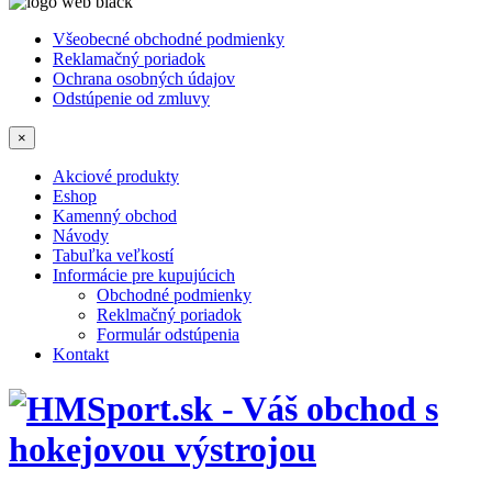
Všeobecné obchodné podmienky
Reklamačný poriadok
Ochrana osobných údajov
Odstúpenie od zmluvy
×
Akciové produkty
Eshop
Kamenný obchod
Návody
Tabuľka veľkostí
Informácie pre kupujúcich
Obchodné podmienky
Reklmačný poriadok
Formulár odstúpenia
Kontakt