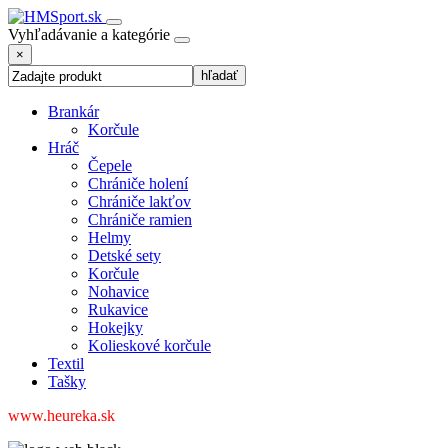
Vyhľadávanie a kategórie
×
Brankár
Korčule
Hráč
Čepele
Chrániče holení
Chrániče lakťov
Chrániče ramien
Helmy
Detské sety
Korčule
Nohavice
Rukavice
Hokejky
Kolieskové korčule
Textil
Tašky
www.heureka.sk