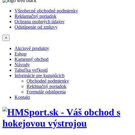
Všeobecné obchodné podmienky
Reklamačný poriadok
Ochrana osobných údajov
Odstúpenie od zmluvy
×
Akciové produkty
Eshop
Kamenný obchod
Návody
Tabuľka veľkostí
Informácie pre kupujúcich
Obchodné podmienky
Reklmačný poriadok
Formulár odstúpenia
Kontakt