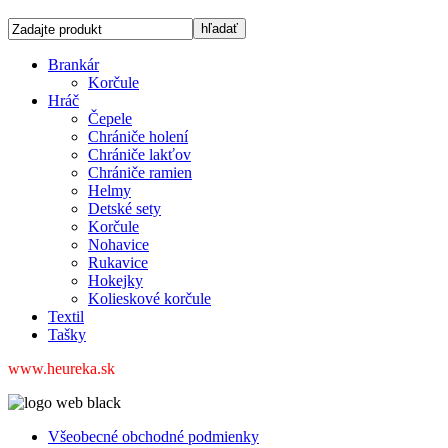
Brankár
Korčule
Hráč
Čepele
Chrániče holení
Chrániče lakťov
Chrániče ramien
Helmy
Detské sety
Korčule
Nohavice
Rukavice
Hokejky
Kolieskové korčule
Textil
Tašky
www.heureka.sk
Všeobecné obchodné podmienky