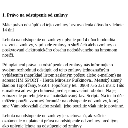
1. Právo na odstúpenie od zmluvy
Máte právo odstúpiť od tejto zmluvy bez uvedenia dôvodu v lehote
14 dní
Lehota na odstúpenie od zmluvy uplynie po 14 dňoch odo dňa
uzavretia zmluvy, v prípade zmluvy o službách alebo zmluvy o
poskytovaní elektronického obsahu nedodávaného na hmotnom
nosiči.
Pri uplatnení práva na odstúpenie od zmluvy nás informujte o
svojom rozhodnutí odstúpiť od tejto zmluvy jednoznačným
vyhlásením (napríklad listom zaslaným poštou alebo e-mailom) na
adrese: HM SPORT - Herda Miroslav Puškinova1 Mestský zimný
štadion Topoľčany, 95501 Topoľčany tel.: 0908 736 321 mail:
Táto
e-mailová adresa je chránená pred spamovacími robotmi. Na jej
zobrazenie potrebujete mať nainštalovaný JavaScript.
.
Na tento účel
môžete použiť vzorový formulár na odstúpenie od zmluvy, ktorý
sme Vám odovzdali alebo zaslali, jeho použitie však nie je povinné.
Lehota na odstúpenie od zmluvy je zachovaná, ak zašlete
oznámenie o uplatnení práva na odstúpenie od zmluvy pred tým,
ako uplynie lehota na odstúpenie od zmluvy.