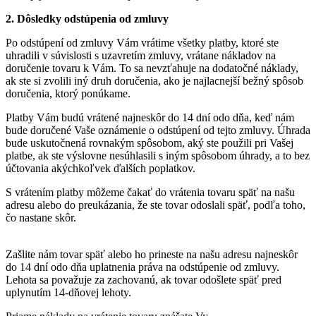
2. Dôsledky odstúpenia od zmluvy
Po odstúpení od zmluvy Vám vrátime všetky platby, ktoré ste
uhradili v súvislosti s uzavretím zmluvy, vrátane nákladov na
doručenie tovaru k Vám. To sa nevzťahuje na dodatočné náklady,
ak ste si zvolili iný druh doručenia, ako je najlacnejší bežný spôsob
doručenia, ktorý ponúkame.
Platby Vám budú vrátené najneskôr do 14 dní odo dňa, keď nám
bude doručené Vaše oznámenie o odstúpení od tejto zmluvy. Úhrada
bude uskutočnená rovnakým spôsobom, aký ste použili pri Vašej
platbe, ak ste výslovne nesúhlasili s iným spôsobom úhrady, a to bez
účtovania akýchkoľvek ďalších poplatkov.
S vrátením platby môžeme čakať do vrátenia tovaru späť na našu
adresu alebo do preukázania, že ste tovar odoslali späť, podľa toho,
čo nastane skôr.
Zašlite nám tovar späť alebo ho prineste na našu adresu najneskôr
do 14 dní odo dňa uplatnenia práva na odstúpenie od zmluvy.
Lehota sa považuje za zachovanú, ak tovar odošlete späť pred
uplynutím 14-dňovej lehoty.