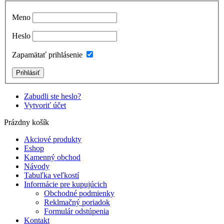
Meno
Heslo
Zapamätať prihlásenie
Zabudli ste heslo?
Vytvoriť účet
Prázdny košík
Akciové produkty
Eshop
Kamenný obchod
Návody
Tabuľka veľkostí
Informácie pre kupujúcich
Obchodné podmienky
Reklmačný poriadok
Formulár odstúpenia
Kontakt