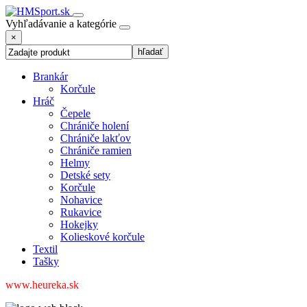
Vyhľadávanie a kategórie
×
Brankár
Korčule
Hráč
Čepele
Chrániče holení
Chrániče lakťov
Chrániče ramien
Helmy
Detské sety
Korčule
Nohavice
Rukavice
Hokejky
Kolieskové korčule
Textil
Tašky
www.heureka.sk