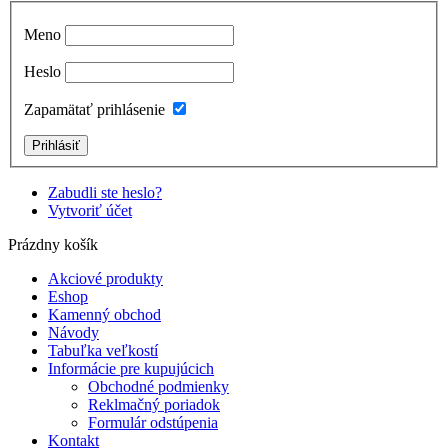
Meno
Heslo
Zapamätať prihlásenie
Zabudli ste heslo?
Vytvoriť účet
Prázdny košík
Akciové produkty
Eshop
Kamenný obchod
Návody
Tabuľka veľkostí
Informácie pre kupujúcich
Obchodné podmienky
Reklmačný poriadok
Formulár odstúpenia
Kontakt