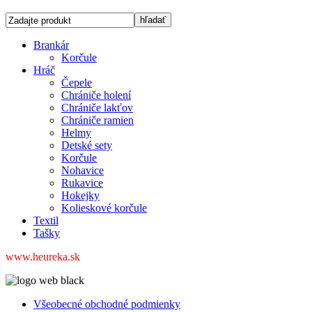
Brankár
Korčule
Hráč
Čepele
Chrániče holení
Chrániče lakťov
Chrániče ramien
Helmy
Detské sety
Korčule
Nohavice
Rukavice
Hokejky
Kolieskové korčule
Textil
Tašky
www.heureka.sk
Všeobecné obchodné podmienky