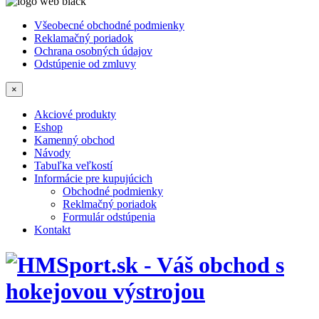
Všeobecné obchodné podmienky
Reklamačný poriadok
Ochrana osobných údajov
Odstúpenie od zmluvy
×
Akciové produkty
Eshop
Kamenný obchod
Návody
Tabuľka veľkostí
Informácie pre kupujúcich
Obchodné podmienky
Reklmačný poriadok
Formulár odstúpenia
Kontakt