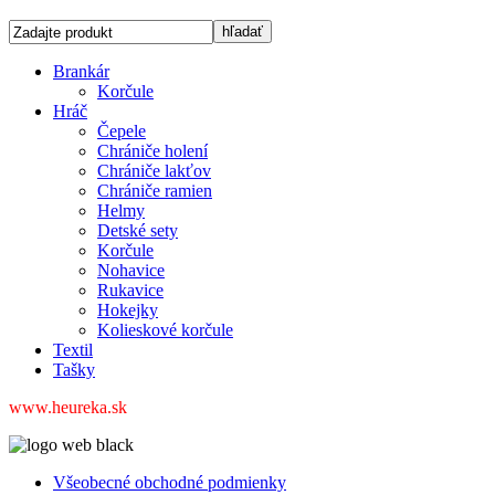
Brankár
Korčule
Hráč
Čepele
Chrániče holení
Chrániče lakťov
Chrániče ramien
Helmy
Detské sety
Korčule
Nohavice
Rukavice
Hokejky
Kolieskové korčule
Textil
Tašky
www.heureka.sk
Všeobecné obchodné podmienky