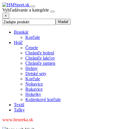
Vyhľadávanie a kategórie
×
Brankár
Korčule
Hráč
Čepele
Chrániče holení
Chrániče lakťov
Chrániče ramien
Helmy
Detské sety
Korčule
Nohavice
Rukavice
Hokejky
Kolieskové korčule
Textil
Tašky
www.heureka.sk