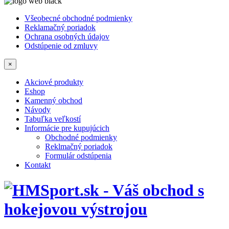
Všeobecné obchodné podmienky
Reklamačný poriadok
Ochrana osobných údajov
Odstúpenie od zmluvy
×
Akciové produkty
Eshop
Kamenný obchod
Návody
Tabuľka veľkostí
Informácie pre kupujúcich
Obchodné podmienky
Reklmačný poriadok
Formulár odstúpenia
Kontakt