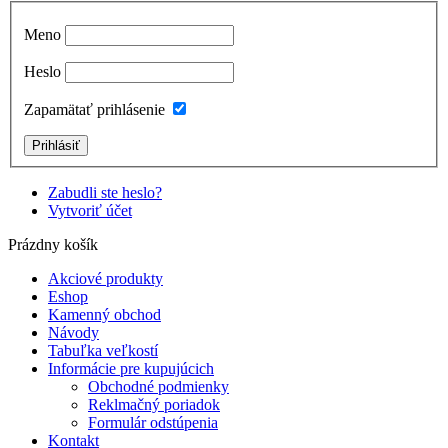
Meno
Heslo
Zapamätať prihlásenie
Zabudli ste heslo?
Vytvoriť účet
Prázdny košík
Akciové produkty
Eshop
Kamenný obchod
Návody
Tabuľka veľkostí
Informácie pre kupujúcich
Obchodné podmienky
Reklmačný poriadok
Formulár odstúpenia
Kontakt