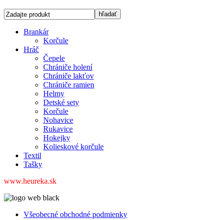
Brankár
Korčule
Hráč
Čepele
Chrániče holení
Chrániče lakťov
Chrániče ramien
Helmy
Detské sety
Korčule
Nohavice
Rukavice
Hokejky
Kolieskové korčule
Textil
Tašky
www.heureka.sk
Všeobecné obchodné podmienky