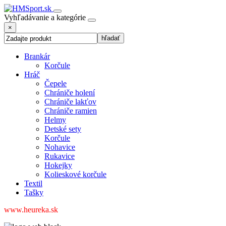
Vyhľadávanie a kategórie
×
Brankár
Korčule
Hráč
Čepele
Chrániče holení
Chrániče lakťov
Chrániče ramien
Helmy
Detské sety
Korčule
Nohavice
Rukavice
Hokejky
Kolieskové korčule
Textil
Tašky
www.heureka.sk