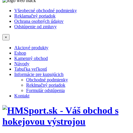
Všeobecné obchodné podmienky
Reklamačný poriadok
Ochrana osobných údajov
Odstúpenie od zmluvy
×
Akciové produkty
Eshop
Kamenný obchod
Návody
Tabuľka veľkostí
Informácie pre kupujúcich
Obchodné podmienky
Reklmačný poriadok
Formulár odstúpenia
Kontakt