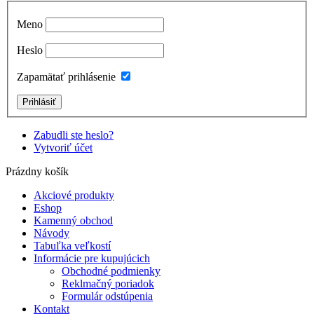
Meno
Heslo
Zapamätať prihlásenie
Zabudli ste heslo?
Vytvoriť účet
Prázdny košík
Akciové produkty
Eshop
Kamenný obchod
Návody
Tabuľka veľkostí
Informácie pre kupujúcich
Obchodné podmienky
Reklmačný poriadok
Formulár odstúpenia
Kontakt