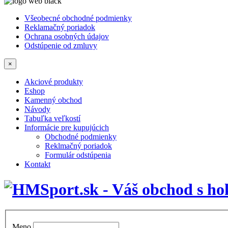
Všeobecné obchodné podmienky
Reklamačný poriadok
Ochrana osobných údajov
Odstúpenie od zmluvy
×
Akciové produkty
Eshop
Kamenný obchod
Návody
Tabuľka veľkostí
Informácie pre kupujúcich
Obchodné podmienky
Reklmačný poriadok
Formulár odstúpenia
Kontakt
Meno