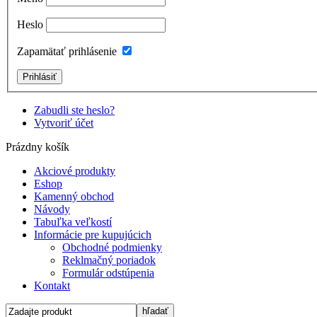
Heslo
Zapamätať prihlásenie
Zabudli ste heslo?
Vytvoriť účet
Prázdny košík
Akciové produkty
Eshop
Kamenný obchod
Návody
Tabuľka veľkostí
Informácie pre kupujúcich
Obchodné podmienky
Reklmačný poriadok
Formulár odstúpenia
Kontakt