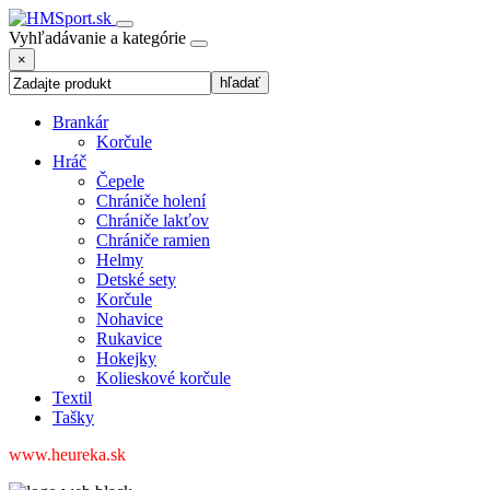
Vyhľadávanie a kategórie
×
Brankár
Korčule
Hráč
Čepele
Chrániče holení
Chrániče lakťov
Chrániče ramien
Helmy
Detské sety
Korčule
Nohavice
Rukavice
Hokejky
Kolieskové korčule
Textil
Tašky
www.heureka.sk