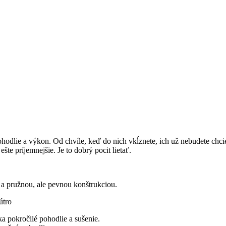
hodlie a výkon. Od chvíle, keď do nich vkĺznete, ich už nebudete chc
ešte príjemnejšie. Je to dobrý pocit lietať.
a pružnou, ale pevnou konštrukciou.
útro
 pokročilé pohodlie a sušenie.