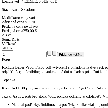
korčule veľ. 4 EE,5EE, 5,5EE, 6EE
Stav tovaru: Skladom
Modifikátor ceny variantu
Základná cena s DPH
Predajná cena po zľave
Predajná cena
250,00 €
Zľava
Suma DPH
Veľkosť
Popis
Korčule Bauer Vapor Fly30 boli vytvorené s ohľadom na dve veci: po
odpúšťajúcej a flexibilnej topánke - dlhé dni na ľade s priateľmi budú 
Topánka
Korčuľa Fly30 je vybavená štvrtinovým balíkom Digi Comp, ľahkou 
Jazyk: Jazyk z plsti Pro-stock 40oz. ponúka ochranu aj odolnosť. Vn
Materiál podšívky: Sublimovaná podšívka z mikrovlákna ponúka