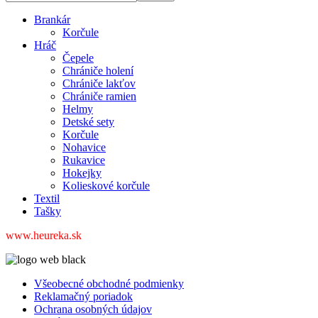
Brankár
Korčule
Hráč
Čepele
Chrániče holení
Chrániče lakťov
Chrániče ramien
Helmy
Detské sety
Korčule
Nohavice
Rukavice
Hokejky
Kolieskové korčule
Textil
Tašky
www.heureka.sk
Všeobecné obchodné podmienky
Reklamačný poriadok
Ochrana osobných údajov