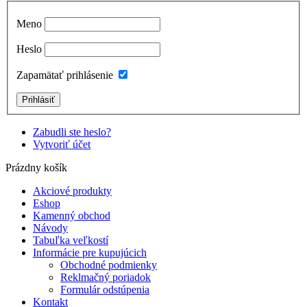
Meno
Heslo
Zapamätať prihlásenie
Zabudli ste heslo?
Vytvoriť účet
Prázdny košík
Akciové produkty
Eshop
Kamenný obchod
Návody
Tabuľka veľkostí
Informácie pre kupujúcich
Obchodné podmienky
Reklmačný poriadok
Formulár odstúpenia
Kontakt