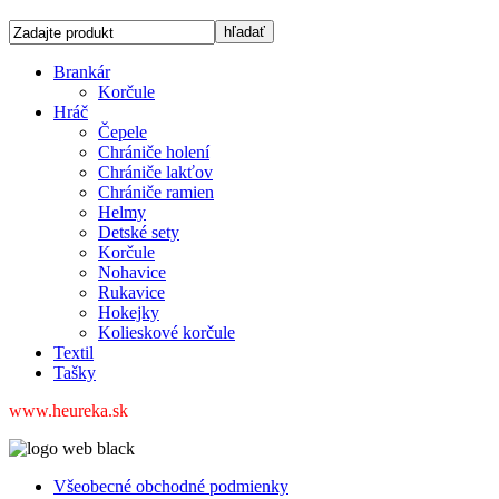
Brankár
Korčule
Hráč
Čepele
Chrániče holení
Chrániče lakťov
Chrániče ramien
Helmy
Detské sety
Korčule
Nohavice
Rukavice
Hokejky
Kolieskové korčule
Textil
Tašky
www.heureka.sk
Všeobecné obchodné podmienky