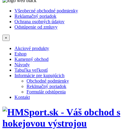
Všeobecné obchodné podmienky
Reklamačný poriadok
Ochrana osobných údajov
Odstúpenie od zmluvy
×
Akciové produkty
Eshop
Kamenný obchod
Návody
Tabuľka veľkostí
Informácie pre kupujúcich
Obchodné podmienky
Reklmačný poriadok
Formulár odstúpenia
Kontakt