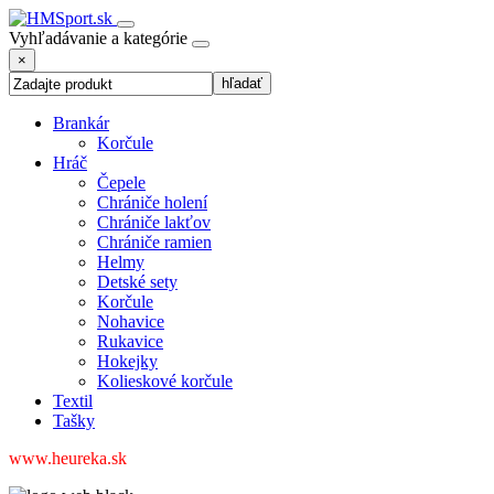
Vyhľadávanie a kategórie
×
Brankár
Korčule
Hráč
Čepele
Chrániče holení
Chrániče lakťov
Chrániče ramien
Helmy
Detské sety
Korčule
Nohavice
Rukavice
Hokejky
Kolieskové korčule
Textil
Tašky
www.heureka.sk