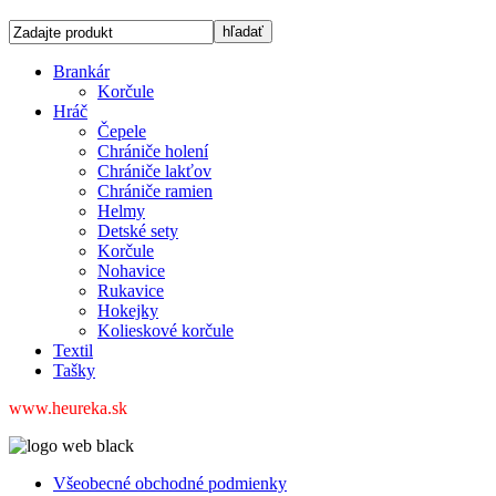
Brankár
Korčule
Hráč
Čepele
Chrániče holení
Chrániče lakťov
Chrániče ramien
Helmy
Detské sety
Korčule
Nohavice
Rukavice
Hokejky
Kolieskové korčule
Textil
Tašky
www.heureka.sk
Všeobecné obchodné podmienky