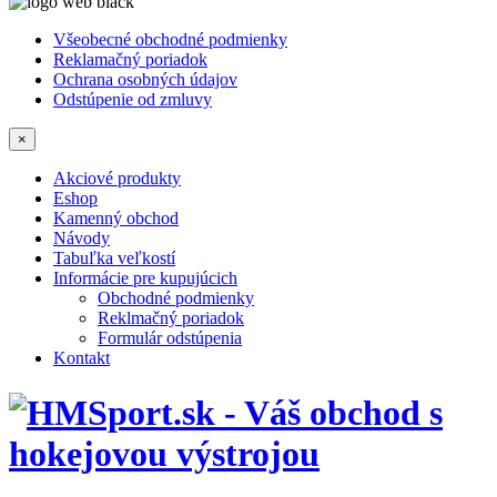
Všeobecné obchodné podmienky
Reklamačný poriadok
Ochrana osobných údajov
Odstúpenie od zmluvy
×
Akciové produkty
Eshop
Kamenný obchod
Návody
Tabuľka veľkostí
Informácie pre kupujúcich
Obchodné podmienky
Reklmačný poriadok
Formulár odstúpenia
Kontakt