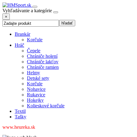
Vyhľadávanie a kategórie
×
Brankár
Korčule
Hráč
Čepele
Chrániče holení
Chrániče lakťov
Chrániče ramien
Helmy
Detské sety
Korčule
Nohavice
Rukavice
Hokejky
Kolieskové korčule
Textil
Tašky
www.heureka.sk