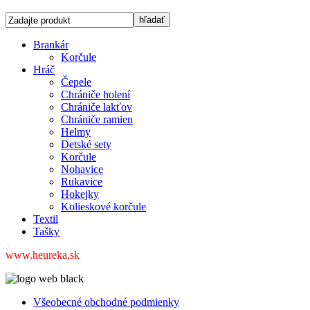
Brankár
Korčule
Hráč
Čepele
Chrániče holení
Chrániče lakťov
Chrániče ramien
Helmy
Detské sety
Korčule
Nohavice
Rukavice
Hokejky
Kolieskové korčule
Textil
Tašky
www.heureka.sk
Všeobecné obchodné podmienky