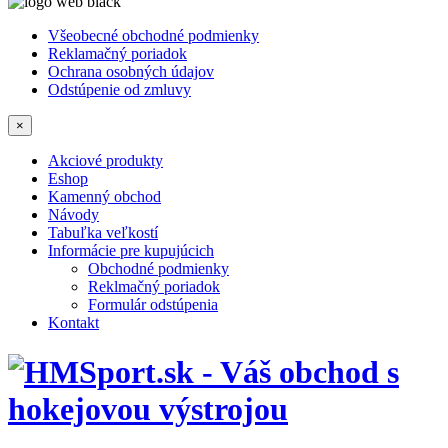
Všeobecné obchodné podmienky
Reklamačný poriadok
Ochrana osobných údajov
Odstúpenie od zmluvy
×
Akciové produkty
Eshop
Kamenný obchod
Návody
Tabuľka veľkostí
Informácie pre kupujúcich
Obchodné podmienky
Reklmačný poriadok
Formulár odstúpenia
Kontakt