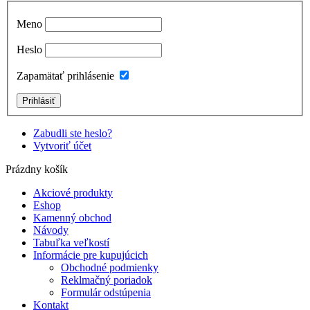
Meno
Heslo
Zapamätať prihlásenie
Zabudli ste heslo?
Vytvoriť účet
Prázdny košík
Akciové produkty
Eshop
Kamenný obchod
Návody
Tabuľka veľkostí
Informácie pre kupujúcich
Obchodné podmienky
Reklmačný poriadok
Formulár odstúpenia
Kontakt