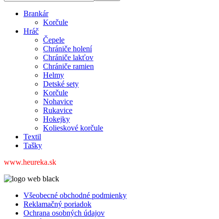
Brankár
Korčule
Hráč
Čepele
Chrániče holení
Chrániče lakťov
Chrániče ramien
Helmy
Detské sety
Korčule
Nohavice
Rukavice
Hokejky
Kolieskové korčule
Textil
Tašky
www.heureka.sk
Všeobecné obchodné podmienky
Reklamačný poriadok
Ochrana osobných údajov