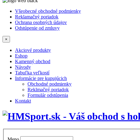
Všeobecné obchodné podmienky
Reklamačný poriadok
Ochrana osobných údajov
Odstúpenie od zmluvy
×
Akciové produkty
Eshop
Kamenný obchod
Návody
Tabuľka veľkostí
Informácie pre kupujúcich
Obchodné podmienky
Reklmačný poriadok
Formulár odstúpenia
Kontakt
Meno