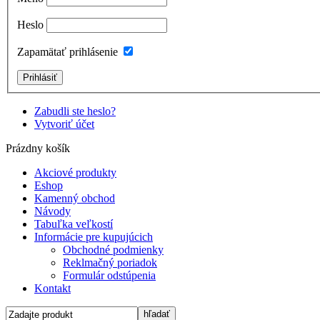
Heslo
Zapamätať prihlásenie
Zabudli ste heslo?
Vytvoriť účet
Prázdny košík
Akciové produkty
Eshop
Kamenný obchod
Návody
Tabuľka veľkostí
Informácie pre kupujúcich
Obchodné podmienky
Reklmačný poriadok
Formulár odstúpenia
Kontakt