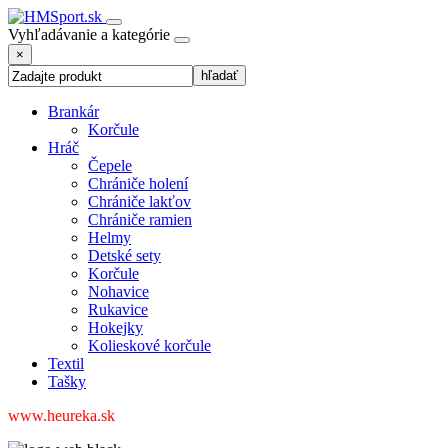
Vyhľadávanie a kategórie
×
Brankár
Korčule
Hráč
Čepele
Chrániče holení
Chrániče lakťov
Chrániče ramien
Helmy
Detské sety
Korčule
Nohavice
Rukavice
Hokejky
Kolieskové korčule
Textil
Tašky
www.heureka.sk