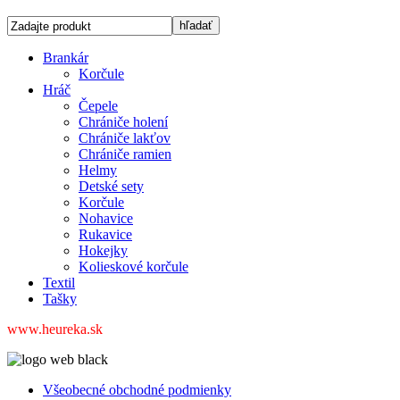
Brankár
Korčule
Hráč
Čepele
Chrániče holení
Chrániče lakťov
Chrániče ramien
Helmy
Detské sety
Korčule
Nohavice
Rukavice
Hokejky
Kolieskové korčule
Textil
Tašky
www.heureka.sk
Všeobecné obchodné podmienky