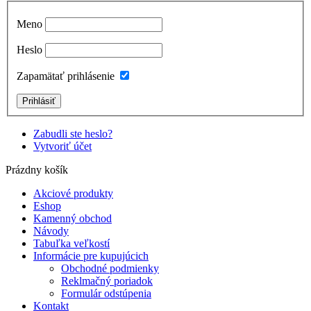
Meno
Heslo
Zapamätať prihlásenie
Zabudli ste heslo?
Vytvoriť účet
Prázdny košík
Akciové produkty
Eshop
Kamenný obchod
Návody
Tabuľka veľkostí
Informácie pre kupujúcich
Obchodné podmienky
Reklmačný poriadok
Formulár odstúpenia
Kontakt