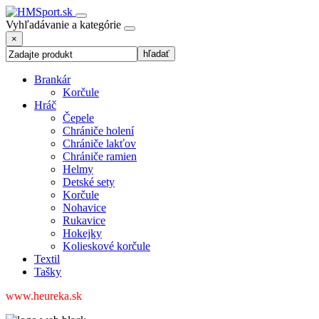
Vyhľadávanie a kategórie
×
Brankár
Korčule
Hráč
Čepele
Chrániče holení
Chrániče lakťov
Chrániče ramien
Helmy
Detské sety
Korčule
Nohavice
Rukavice
Hokejky
Kolieskové korčule
Textil
Tašky
www.heureka.sk