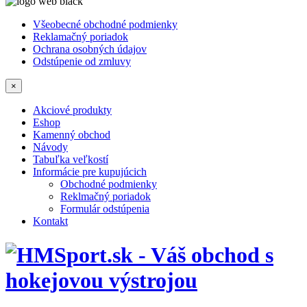
Všeobecné obchodné podmienky
Reklamačný poriadok
Ochrana osobných údajov
Odstúpenie od zmluvy
×
Akciové produkty
Eshop
Kamenný obchod
Návody
Tabuľka veľkostí
Informácie pre kupujúcich
Obchodné podmienky
Reklmačný poriadok
Formulár odstúpenia
Kontakt